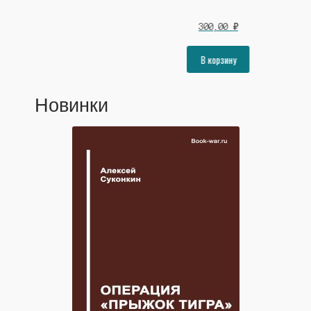
Сергей Шестопалов
300,00
₽
Станислав Штинов
В корзину
Людмила Черкашина
Иван Панкратов
Новинки
Валерий Киселёв
Владимир Хмелёв
Маргарита Бельченко
Ростислав Марченко
Светлана Долгова
Андрей Савин