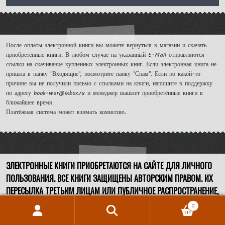
После оплаты электронной книги вы можете вернуться в магазин и скачать
приобретённые книги. В любом случае на указанный E-Mail отправляются
ссылки на скачивание купленных электронных книг. Если электронная книга не
пришла в папку "Входящие", посмотрите папку "Спам". Если по какой-то
причине вы не получили письмо с ссылками на книги, напишите в поддержку
по адресу book-war@inbox.ru и менеджер вышлет приобретённые книги в
ближайшее время.
Платёжная система может взимать комиссию.
ЭЛЕКТРОННЫЕ КНИГИ ПРИОБРЕТАЮТСЯ НА САЙТЕ ДЛЯ ЛИЧНОГО
ПОЛЬЗОВАНИЯ. ВСЕ КНИГИ ЗАЩИЩЕНЫ АВТОРСКИМ ПРАВОМ. ИХ
ПЕРЕСЫЛКА ТРЕТЬИМ ЛИЦАМ ИЛИ ПУБЛИЧНОЕ РАСПРОСТРАНЕНИЕ,
ЯВЛЯЮТСЯ НАРУШЕНИЕМ АВТОРСКИХ ПРАВ И ВЛЕКУТ ПРАВОВУЮ
0
ОТВЕТСТВЕННОСТЬ.