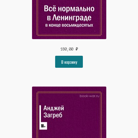
Сергей Шестопалов
Станислав Штинов
Людмила Черкашина
Иван Панкратов
180,00
₽
Валерий Киселёв
В корзину
Владимир Хмелёв
Маргарита Бельченко
Ростислав Марченко
Светлана Долгова
Андрей Савин