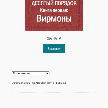
Сергей Шестопалов
Станислав Штинов
Людмила Черкашина
Иван Панкратов
200,00
₽
Валерий Киселёв
В корзину
Владимир Хмелёв
Маргарита Бельченко
Ростислав Марченко
Отображение единственного товара
Светлана Долгова
Андрей Савин