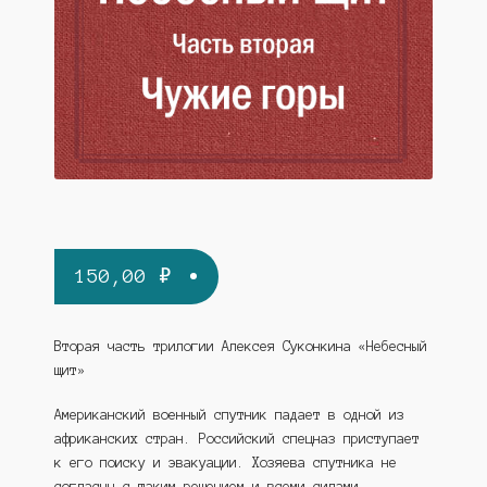
Сергей Шестопалов
Станислав Штинов
Людмила Черкашина
Иван Панкратов
Валерий Киселёв
Владимир Хмелёв
150,00
₽
Маргарита Бельченко
Вторая часть трилогии Алексея Суконкина «Небесный
Ростислав Марченко
щит»
Светлана Долгова
Американский военный спутник падает в одной из
африканских стран. Российский спецназ приступает
Андрей Савин
к его поиску и эвакуации. Хозяева спутника не
согласны с таким решением и всеми силами