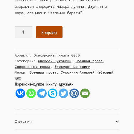
Тимур Гараев
стараются опередить майора Лунина. Джунгли и
жара, спецназ и “зеленые береты”.
Количество
В корзину
товара
Небесный
щит:
Артикул:
Электронная книга 0059
Чужие
Категории:
Алексей Суконкин
,
Военная проза
,
горы
Современная проза
,
Электронные книги
(электронная
Метки:
Военная проза
,
Суконкин Алексей Небесный
версия
щит
книги)
Порекомендуйте книгу друзьям
Описание