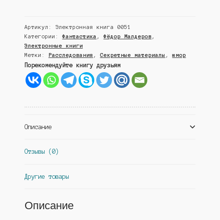
Тимур Гараев
Почти
СЕКРЕТНЫЕ
Артикул:
Электронная книга 0051
МАТЕРИАЛЫ
Категории:
Фантастика
,
Фёдор Малдеров
,
(электронная
Электронные книги
версия
Метки:
Расследования
,
Секретные материалы
,
юмор
книги)
Порекомендуйте книгу друзьям
Описание
Отзывы (0)
Другие товары
Описание